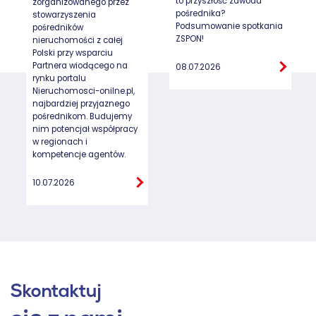
to przyszłość zawodu
zorganizowanego przez
pośrednika?
stowarzyszenia
Podsumowanie spotkania
pośredników
ZSPON!
nieruchomości z całej
Polski przy wsparciu
Partnera wiodącego na
08.07.2026
rynku portalu
Nieruchomosci-onilne.pl,
najbardziej przyjaznego
pośrednikom. Budujemy
nim potencjał współpracy
w regionach i
kompetencje agentów.
10.07.2026
Skontaktuj