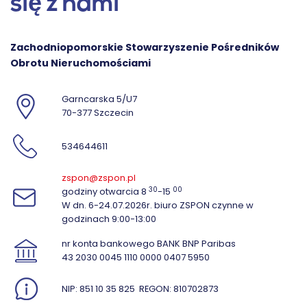
się z nami
Zachodniopomorskie Stowarzyszenie Pośredników
Obrotu Nieruchomościami
Garncarska 5/U7
70-377 Szczecin
534644611
zspon@zspon.pl
30
00
godziny otwarcia 8
-15
W dn. 6-24.07.2026r. biuro ZSPON czynne w
godzinach 9:00-13:00
nr konta bankowego BANK BNP Paribas
43 2030 0045 1110 0000 0407 5950
NIP: 851 10 35 825
REGON: 810702873