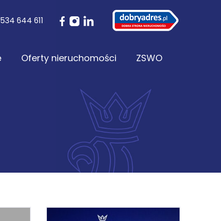
534 644 611
ę
Oferty nieruchomości
ZSWO