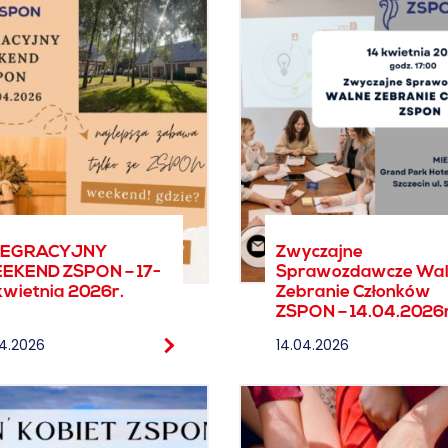
TEGRACYJNY
Zwyczajne
EKEND ZSPON – 17-
Sprawozdawcze Wa
kwietnia 2026r.
Zebranie Członków
ZSPON – 14.04.2026r
04.2026
14.04.2026