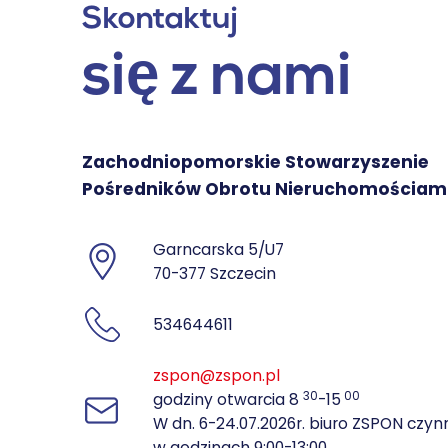
Skontaktuj
się z nami
Zachodniopomorskie Stowarzyszenie
Pośredników Obrotu Nieruchomościam
Garncarska 5/U7
70-377 Szczecin
534644611
zspon@zspon.pl
30
00
godziny otwarcia 8
-15
W dn. 6-24.07.2026r. biuro ZSPON czyn
w godzinach 9:00-13:00