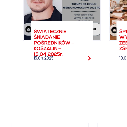
ŚWIĄTECZNIE
SP
ŚNIADANIE
WY
POŚREDNIKÓW –
ZE
KOSZALIN –
ZS
15.04.2025r.
15.04.2025
10.