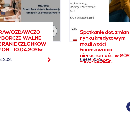
RAWOZDAWCZO-
Spotkanie dot. zmian
BORCZE WALNE
rynku kredytowym i
BRANIE CZŁONKÓW
możliwości
PON – 10.04.2025r.
finansowania
nieruchomości w 202
04.2025
08.04.2025
– 8.04.2025r.