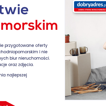
twie
omorskim
nie przygotowane oferty
hodniopomorskim i nie
żnych biur nieruchomości.
je oraz zdjęcia.
nia najlepszej