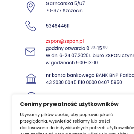
Garncarska 5/U7
70-377 Szczecin
534644611
zspon@zspon.pl
30
00
godziny otwarcia 8
-15
W dn. 6-24.07.2026r. biuro ZSPON czyn
w godzinach 9:00-13:00
nr konta bankowego BANK BNP Parib
43 2030 0045 1110 0000 0407 5950
NIP: 851 10 35 825
REGON: 810702873
Cenimy prywatność użytkowników
Używamy plików cookie, aby poprawić jakość
przeglądania, wyświetlać reklamy lub treści
dostosowane do indywidualnych potrzeb użytkownikó