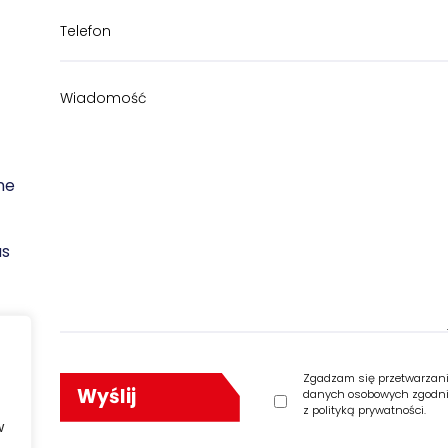
ne
as
Zgadzam się przetwarzan
danych osobowych zgodn
z polityką prywatności.
w