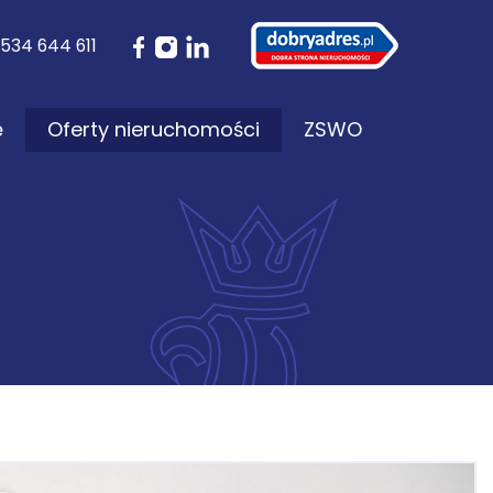
534 644 611
ę
Oferty nieruchomości
ZSWO