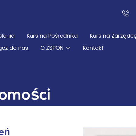
olenia
Kurs na Pośrednika
Kurs na Zarządc
ącz do nas
O ZSPON
Kontakt
homości
zeń