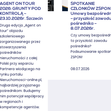
AGENT ON TOUR
SPOTKANIE
2026: GRUNTY POD
CZŁONKÓW ZSPON 
KONTROLĄ –
Umowy bezpośredn
23.10.2026r. Szczecin
– przyszłość zawod
pośrednika –
Druga edycja „Agent on
8.07.2026r.
tour” objazdu
Czy umowy bezpośredn
szkoleniowego
to przyszłość zawodu
zorganizowanego przez
pośrednika?
stowarzyszenia
Podsumowanie spotkan
pośredników
ZSPON!
nieruchomości z całej
Polski przy wsparciu
08.07.2026
Partnera wiodącego na
rynku portalu
Nieruchomosci-onilne.pl,
najbardziej przyjaznego
pośrednikom. Budujemy
nim potencjał współpracy
w regionach i
kompetencje agentów.