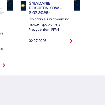
ŚNI
ŚNIADANIE
POŚ
–
POŚREDNIKÓW –
KOSZ
ie
2.07.2026r.
12.0
u
Śniadanie z widokiem na
morze i spotkanie z
12.06
Prezydentem PFRN
ie
02.07.2026
ia