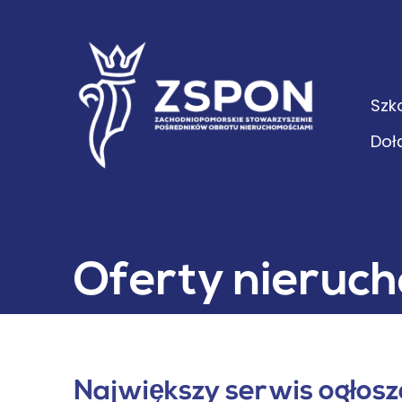
Szk
Doł
Oferty nieruc
Największy serwis ogłos