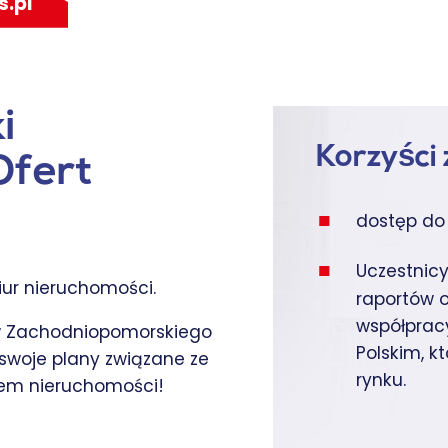
s.pl
i
Korzyści
Ofert
dostęp do 
Uczestnicy
iur nieruchomości.
raportów of
współprac
ów Zachodniopomorskiego
Polskim, k
swoje plany związane ze
rynku.
em nieruchomości!