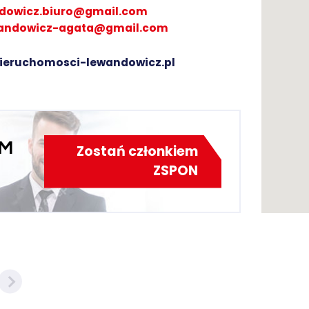
dowicz.biuro@gmail.com
wandowicz-agata@gmail.com
ieruchomosci-lewandowicz.pl
EM
Zostań członkiem
ZSPON