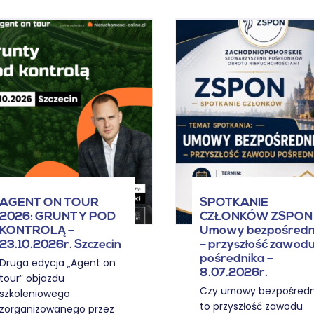
AGENT ON TOUR
SPOTKANIE
2026: GRUNTY POD
CZŁONKÓW ZSPON 
KONTROLĄ –
Umowy bezpośredn
23.10.2026r. Szczecin
– przyszłość zawod
pośrednika –
Druga edycja „Agent on
8.07.2026r.
tour” objazdu
Czy umowy bezpośredn
szkoleniowego
to przyszłość zawodu
zorganizowanego przez