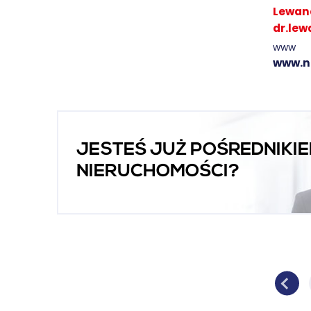
Lewan
dr.le
www
www.n
JESTEŚ JUŻ POŚREDNIKI
NIERUCHOMOŚCI?