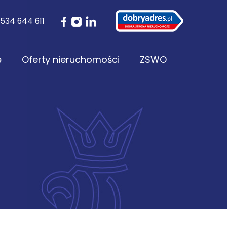
534 644 611
ę
Oferty nieruchomości
ZSWO