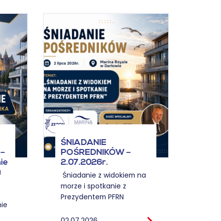
ŚNI
ŚNIADANIE
POŚ
–
POŚREDNIKÓW –
KOSZ
ie
2.07.2026r.
12.0
u
Śniadanie z widokiem na
morze i spotkanie z
12.06
Prezydentem PFRN
ie
02.07.2026