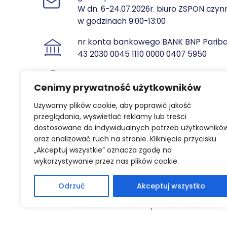
W dn. 6-24.07.2026r. biuro ZSPON czyn
w godzinach 9:00-13:00
nr konta bankowego BANK BNP Parib
43 2030 0045 1110 0000 0407 5950
NIP: 851 10 35 825
REGON: 810702873
Cenimy prywatność użytkowników
Używamy plików cookie, aby poprawić jakość
przeglądania, wyświetlać reklamy lub treści
dostosowane do indywidualnych potrzeb użytkownikó
oraz analizować ruch na stronie. Kliknięcie przycisku
„Akceptuj wszystkie” oznacza zgodę na
wykorzystywanie przez nas plików cookie.
STATUT
KODEKS 
Odrzuć
Akceptuj wszystko
© 2026 ZSPON. Wszelkie prawa zastrzeżone.