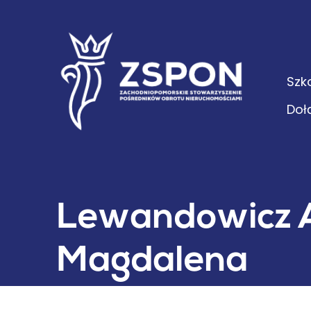
Szk
Doł
Lewandowicz 
Magdalena