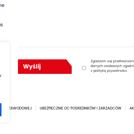
ne
as
Zgadzam się przetwarzan
danych osobowych zgodn
z polityką prywatności.
w
ETYKI ZAWODOWEJ
UBEZPIECZNIE OC POSREDNIKÓW I ZARZADCÓW
AK