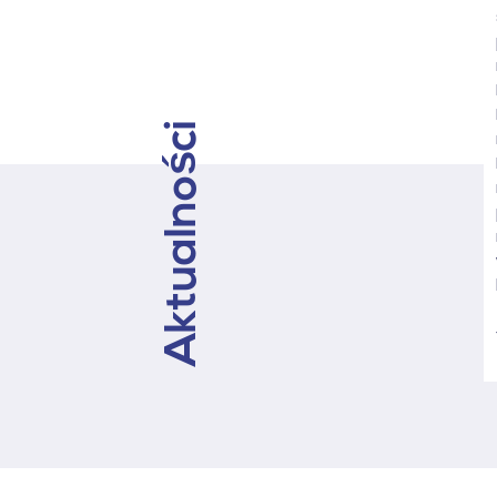
zawodu pośrednika” –
6.08.2026r. Uwaga! brak
miejsc! – kolejną edycję
warsztatów planujemy na
17.09.2026r.
Aktualności
10.07.2026