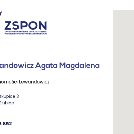
andowicz Agata Magdalena
homości Lewandowicz
skupice 3
Słubice
:
8 852