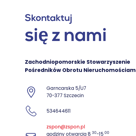
Skontaktuj
się z nami
Zachodniopomorskie Stowarzyszenie
Pośredników Obrotu Nieruchomościam
Garncarska 5/U7
70-377 Szczecin
534644611
zspon@zspon.pl
30
00
godziny otwarcia 8
-15