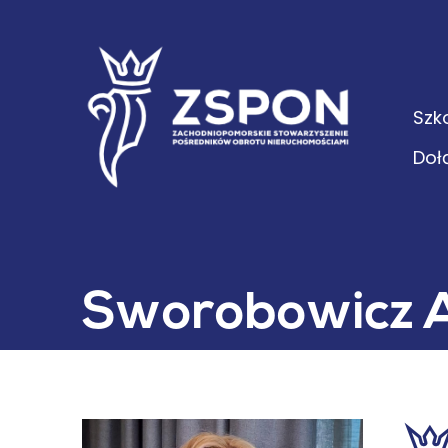
Szk
Doł
Sworobowicz 