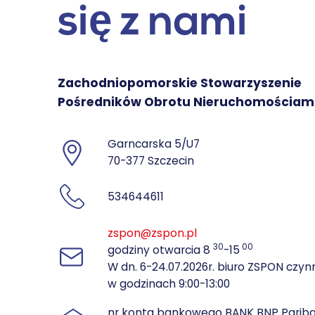
się z nami
Zachodniopomorskie Stowarzyszenie
Pośredników Obrotu Nieruchomościam
Garncarska 5/U7
70-377 Szczecin
534644611
zspon@zspon.pl
30
00
godziny otwarcia 8
-15
W dn. 6-24.07.2026r. biuro ZSPON czyn
w godzinach 9:00-13:00
nr konta bankowego BANK BNP Parib