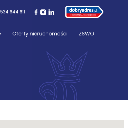
534 644 611
ę
Oferty nieruchomości
ZSWO