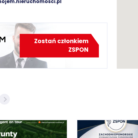
ojem.nieruchomosci.pl
EM
Zostań członkiem
ZSPON