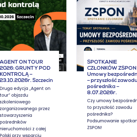
AGENT ON TOUR
SPOTKANIE
2026: GRUNTY POD
CZŁONKÓW ZSPON 
KONTROLĄ –
Umowy bezpośredn
23.10.2026r. Szczecin
– przyszłość zawod
pośrednika –
Druga edycja „Agent on
8.07.2026r.
tour” objazdu
Czy umowy bezpośredn
szkoleniowego
to przyszłość zawodu
zorganizowanego przez
pośrednika?
stowarzyszenia
Podsumowanie spotkan
pośredników
ZSPON!
nieruchomości z całej
Polski przy wsparciu