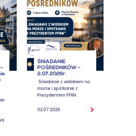
ŚNI
ŚNIADANIE
POŚ
–
POŚREDNIKÓW –
KOSZ
ie
2.07.2026r.
12.0
u
Śniadanie z widokiem na
morze i spotkanie z
12.06
Prezydentem PFRN
ie
02.07.2026
ia