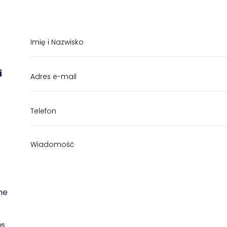
i
ne
as