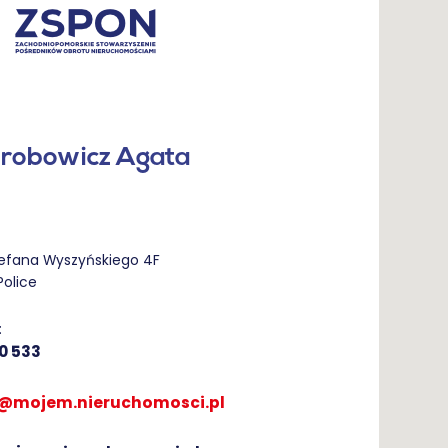
robowicz Agata
tefana Wyszyńskiego 4F
Police
:
0 533
@mojem.nieruchomosci.pl