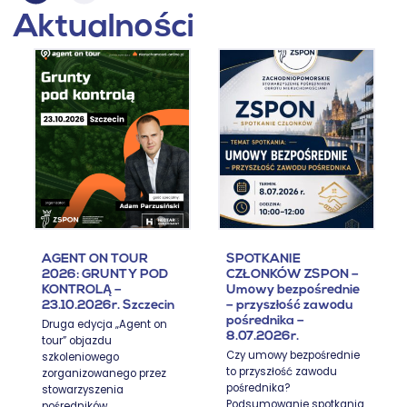
Aktualności
AGENT ON TOUR
SPOTKANIE
2026: GRUNTY POD
CZŁONKÓW ZSPON –
KONTROLĄ –
Umowy bezpośrednie
23.10.2026r. Szczecin
– przyszłość zawodu
pośrednika –
Druga edycja „Agent on
8.07.2026r.
tour” objazdu
Czy umowy bezpośrednie
szkoleniowego
to przyszłość zawodu
zorganizowanego przez
pośrednika?
stowarzyszenia
Podsumowanie spotkania
pośredników