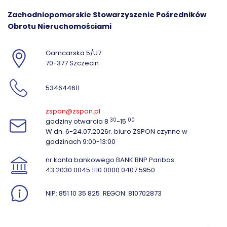
Zachodniopomorskie Stowarzyszenie Pośredników
Obrotu Nieruchomościami
Garncarska 5/U7
70-377 Szczecin
534644611
zspon@zspon.pl
30
00
godziny otwarcia 8
-15
W dn. 6-24.07.2026r. biuro ZSPON czynne w
godzinach 9:00-13:00
nr konta bankowego BANK BNP Paribas
43 2030 0045 1110 0000 0407 5950
NIP: 851 10 35 825
REGON: 810702873