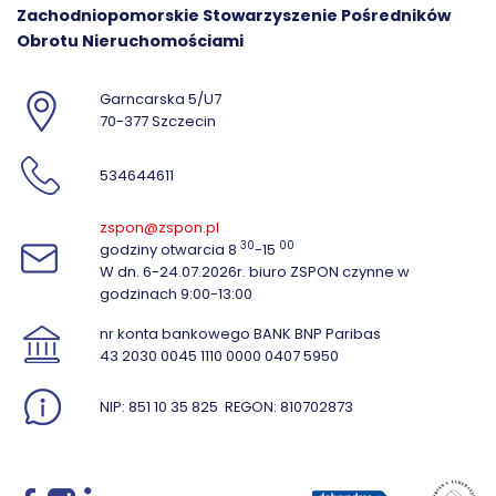
Zachodniopomorskie Stowarzyszenie Pośredników
Obrotu Nieruchomościami
Garncarska 5/U7
70-377 Szczecin
534644611
zspon@zspon.pl
30
00
godziny otwarcia 8
-15
W dn. 6-24.07.2026r. biuro ZSPON czynne w
godzinach 9:00-13:00
nr konta bankowego BANK BNP Paribas
43 2030 0045 1110 0000 0407 5950
NIP: 851 10 35 825
REGON: 810702873