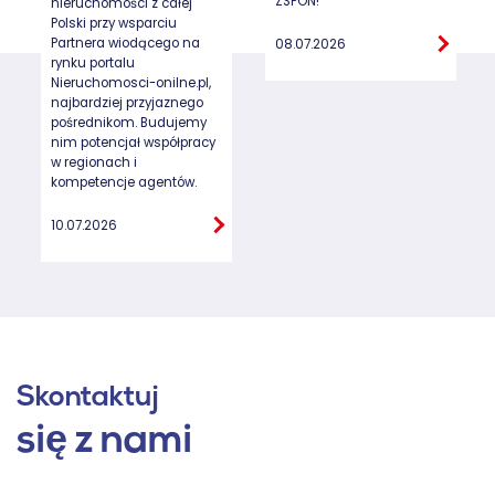
ZSPON!
nieruchomości z całej
Polski przy wsparciu
Partnera wiodącego na
08.07.2026
rynku portalu
Nieruchomosci-onilne.pl,
najbardziej przyjaznego
pośrednikom. Budujemy
nim potencjał współpracy
w regionach i
kompetencje agentów.
10.07.2026
Skontaktuj
się z nami