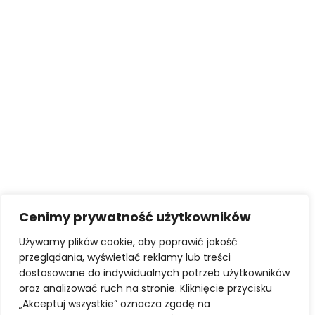
Cenimy prywatność użytkowników
Używamy plików cookie, aby poprawić jakość
przeglądania, wyświetlać reklamy lub treści
STATUT
KODEKS ETYKI ZAWODOWEJ
dostosowane do indywidualnych potrzeb użytkowników
UBEZPIECZNIE OC POSREDNIKÓW I ZARZADCÓW
oraz analizować ruch na stronie. Kliknięcie przycisku
AKTY PRAWNE
„Akceptuj wszystkie” oznacza zgodę na
POLITYKA PRYWATNOŚCI