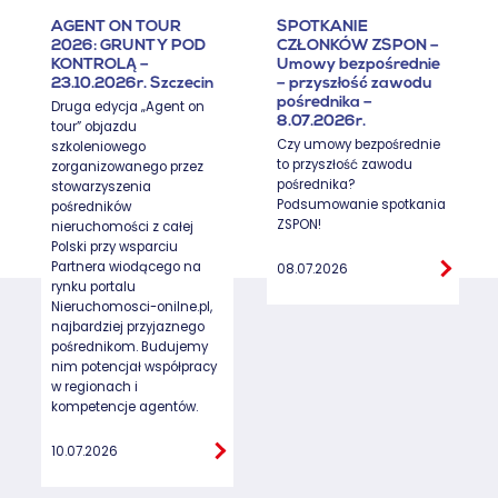
AGENT ON TOUR
SPOTKANIE
2026: GRUNTY POD
CZŁONKÓW ZSPON –
KONTROLĄ –
Umowy bezpośrednie
23.10.2026r. Szczecin
– przyszłość zawodu
pośrednika –
Druga edycja „Agent on
8.07.2026r.
tour” objazdu
Czy umowy bezpośrednie
szkoleniowego
to przyszłość zawodu
zorganizowanego przez
pośrednika?
stowarzyszenia
Podsumowanie spotkania
pośredników
ZSPON!
nieruchomości z całej
Polski przy wsparciu
Partnera wiodącego na
08.07.2026
rynku portalu
Nieruchomosci-onilne.pl,
najbardziej przyjaznego
pośrednikom. Budujemy
nim potencjał współpracy
w regionach i
kompetencje agentów.
10.07.2026