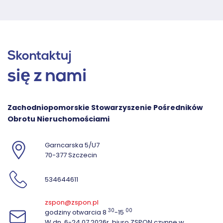
Skontaktuj
się z nami
Zachodniopomorskie Stowarzyszenie Pośredników
Obrotu Nieruchomościami
Garncarska 5/U7
70-377 Szczecin
534644611
zspon@zspon.pl
30
00
godziny otwarcia 8
-15
W dn. 6-24.07.2026r. biuro ZSPON czynne w