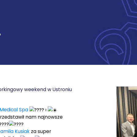
–
orkingowy weekend w Ustroniu
Medical Spa
rzedstawił nam najnowsze
amila Kusiak
za super