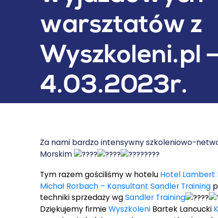
warsztatów z
Wyszkoleni.pl 
4.03.2023r.
Za nami bardzo intensywny szkoleniowo-netw
Morskim
Tym razem gościliśmy w hotelu
Hotel Lambert 
Michał Rorbach – Konsultant Sandler Training
p
techniki sprzedaży wg
Sandler Training
Dziękujemy firmie
Wyszkoleni
Bartek Lancucki
K