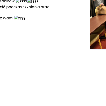
redników
ść podczas szkolenia oraz
a z Wami