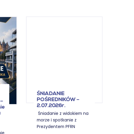
ŚNI
ŚNIADANIE
POŚ
–
POŚREDNIKÓW –
KOSZ
ie
2.07.2026r.
12.0
u
Śniadanie z widokiem na
morze i spotkanie z
12.06
Prezydentem PFRN
ie