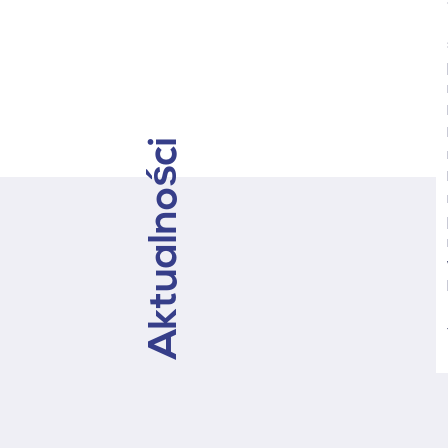
bezpośrednie -przyszłość
zawodu pośrednika” –
6.08.2026r. Uwaga! brak
miejsc! – kolejną edycję
warsztatów planujemy na
17.09.2026r.
Aktualności
10.07.2026