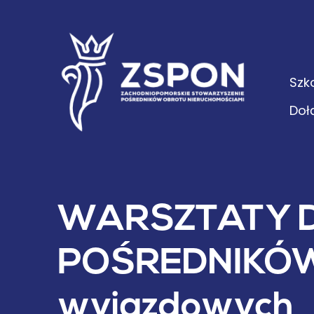
Szk
Doł
WARSZTATY 
POŚREDNIKÓW 
wyjazdowych