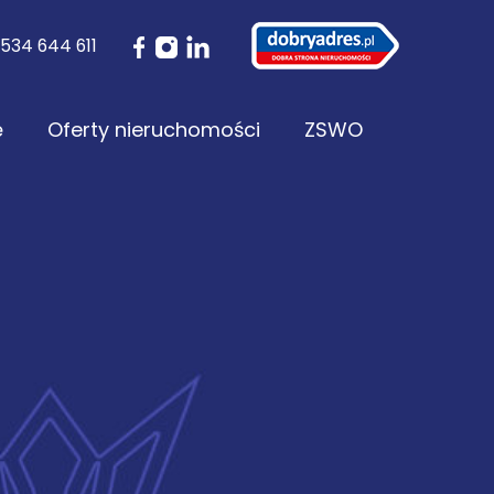
534 644 611
ę
Oferty nieruchomości
ZSWO