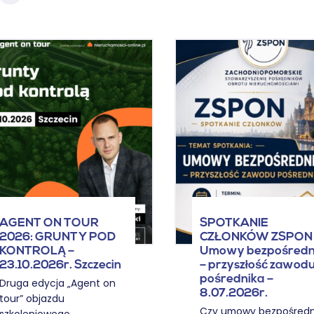
AGENT ON TOUR
SPOTKANIE
2026: GRUNTY POD
CZŁONKÓW ZSPON 
KONTROLĄ –
Umowy bezpośredn
23.10.2026r. Szczecin
– przyszłość zawod
pośrednika –
Druga edycja „Agent on
8.07.2026r.
tour” objazdu
Czy umowy bezpośredn