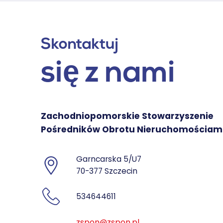
Skontaktuj
się z nami
Zachodniopomorskie Stowarzyszenie
Pośredników Obrotu Nieruchomościam
Garncarska 5/U7
70-377 Szczecin
534644611
zspon@zspon.pl