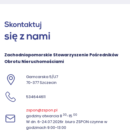
Skontaktuj
się z nami
Zachodniopomorskie Stowarzyszenie Pośredników
Obrotu Nieruchomościami
Garncarska 5/U7
70-377 Szczecin
534644611
zspon@zspon.pl
30
00
godziny otwarcia 8
-15
W dn. 6-24.07.2026r. biuro ZSPON czynne w
godzinach 9:00-13:00