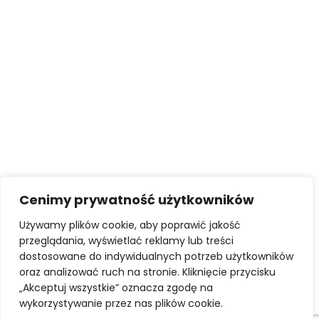
Cenimy prywatność użytkowników
Używamy plików cookie, aby poprawić jakość
przeglądania, wyświetlać reklamy lub treści
STATUT
KODEKS ETYKI ZAWODOWEJ
dostosowane do indywidualnych potrzeb użytkowników
UBEZPIECZNIE OC POSREDNIKÓW I ZARZADCÓW
oraz analizować ruch na stronie. Kliknięcie przycisku
AKTY PRAWNE
„Akceptuj wszystkie” oznacza zgodę na
POLITYKA PRYWATNOŚCI
wykorzystywanie przez nas plików cookie.