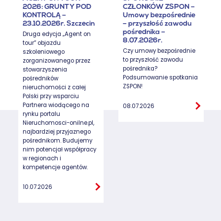
2026: GRUNTY POD
CZŁONKÓW ZSPON –
KONTROLĄ –
Umowy bezpośrednie
23.10.2026r. Szczecin
– przyszłość zawodu
pośrednika –
Druga edycja „Agent on
8.07.2026r.
tour” objazdu
Czy umowy bezpośrednie
szkoleniowego
to przyszłość zawodu
zorganizowanego przez
pośrednika?
stowarzyszenia
Podsumowanie spotkania
pośredników
ZSPON!
nieruchomości z całej
Polski przy wsparciu
Partnera wiodącego na
08.07.2026
rynku portalu
Nieruchomosci-onilne.pl,
najbardziej przyjaznego
pośrednikom. Budujemy
nim potencjał współpracy
w regionach i
kompetencje agentów.
10.07.2026