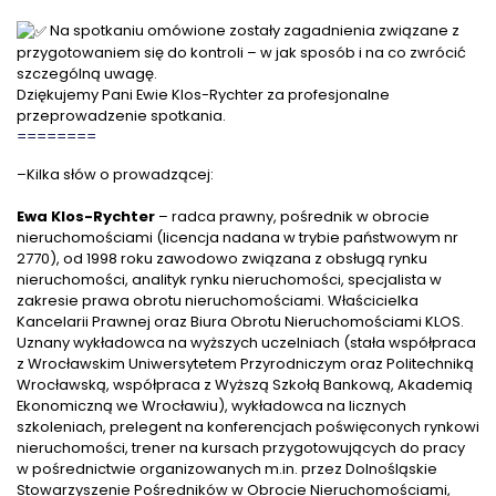
Na spotkaniu omówione zostały zagadnienia związane z
przygotowaniem się do kontroli – w jak sposób i na co zwrócić
szczególną uwagę.
Dziękujemy Pani Ewie Klos-Rychter za profesjonalne
przeprowadzenie spotkania.
========
–Kilka słów o prowadzącej:
Ewa Klos-Rychter
– radca prawny, pośrednik w obrocie
nieruchomościami (licencja nadana w trybie państwowym nr
2770), od 1998 roku zawodowo związana z obsługą rynku
nieruchomości, analityk rynku nieruchomości, specjalista w
zakresie prawa obrotu nieruchomościami. Właścicielka
Kancelarii Prawnej oraz Biura Obrotu Nieruchomościami KLOS.
Uznany wykładowca na wyższych uczelniach (stała współpraca
z Wrocławskim Uniwersytetem Przyrodniczym oraz Politechniką
Wrocławską, współpraca z Wyższą Szkołą Bankową, Akademią
Ekonomiczną we Wrocławiu), wykładowca na licznych
szkoleniach, prelegent na konferencjach poświęconych rynkowi
nieruchomości, trener na kursach przygotowujących do pracy
w pośrednictwie organizowanych m.in. przez Dolnośląskie
Stowarzyszenie Pośredników w Obrocie Nieruchomościami,