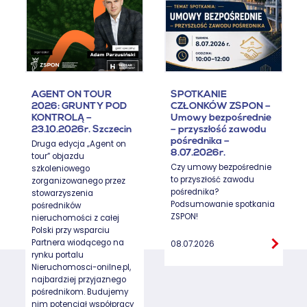
AGENT ON TOUR
SPOTKANIE
2026: GRUNTY POD
CZŁONKÓW ZSPON –
KONTROLĄ –
Umowy bezpośrednie
23.10.2026r. Szczecin
– przyszłość zawodu
pośrednika –
Druga edycja „Agent on
8.07.2026r.
tour” objazdu
Czy umowy bezpośrednie
szkoleniowego
to przyszłość zawodu
zorganizowanego przez
pośrednika?
stowarzyszenia
Podsumowanie spotkania
pośredników
ZSPON!
nieruchomości z całej
Polski przy wsparciu
Partnera wiodącego na
08.07.2026
rynku portalu
Nieruchomosci-onilne.pl,
najbardziej przyjaznego
pośrednikom. Budujemy
nim potencjał współpracy