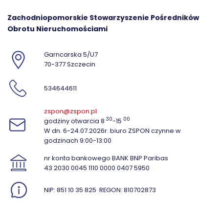
Zachodniopomorskie Stowarzyszenie Pośredników
Obrotu Nieruchomościami
Garncarska 5/U7
70-377 Szczecin
534644611
zspon@zspon.pl
30
00
godziny otwarcia 8
-15
W dn. 6-24.07.2026r. biuro ZSPON czynne w
godzinach 9:00-13:00
nr konta bankowego BANK BNP Paribas
43 2030 0045 1110 0000 0407 5950
NIP: 851 10 35 825
REGON: 810702873