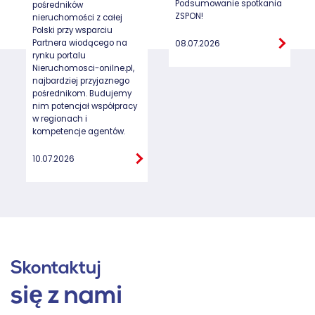
Podsumowanie spotkania
pośredników
ZSPON!
nieruchomości z całej
Polski przy wsparciu
Partnera wiodącego na
08.07.2026
rynku portalu
Nieruchomosci-onilne.pl,
najbardziej przyjaznego
pośrednikom. Budujemy
nim potencjał współpracy
w regionach i
kompetencje agentów.
10.07.2026
Skontaktuj
się z nami