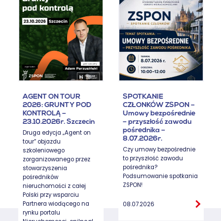
AGENT ON TOUR
SPOTKANIE
2026: GRUNTY POD
CZŁONKÓW ZSPON –
KONTROLĄ –
Umowy bezpośrednie
23.10.2026r. Szczecin
– przyszłość zawodu
pośrednika –
Druga edycja „Agent on
8.07.2026r.
tour” objazdu
Czy umowy bezpośrednie
szkoleniowego
to przyszłość zawodu
zorganizowanego przez
pośrednika?
stowarzyszenia
Podsumowanie spotkania
pośredników
ZSPON!
nieruchomości z całej
Polski przy wsparciu
Partnera wiodącego na
08.07.2026
rynku portalu