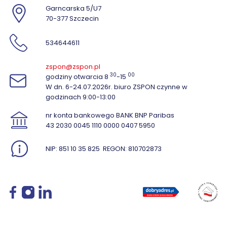
Garncarska 5/U7
70-377 Szczecin
534644611
zspon@zspon.pl
30
00
godziny otwarcia 8
-15
W dn. 6-24.07.2026r. biuro ZSPON czynne w
godzinach 9:00-13:00
nr konta bankowego BANK BNP Paribas
43 2030 0045 1110 0000 0407 5950
NIP: 851 10 35 825
REGON: 810702873