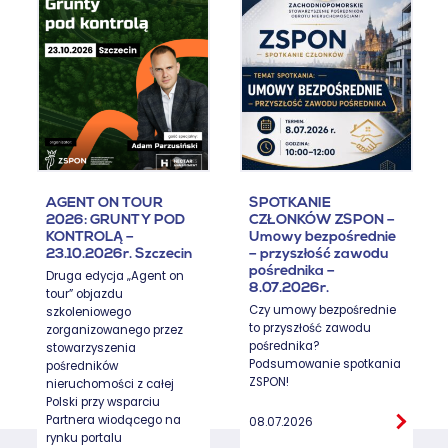
AGENT ON TOUR
SPOTKANIE
2026: GRUNTY POD
CZŁONKÓW ZSPON –
KONTROLĄ –
Umowy bezpośrednie
23.10.2026r. Szczecin
– przyszłość zawodu
pośrednika –
Druga edycja „Agent on
8.07.2026r.
tour” objazdu
Czy umowy bezpośrednie
szkoleniowego
to przyszłość zawodu
zorganizowanego przez
pośrednika?
stowarzyszenia
Podsumowanie spotkania
pośredników
ZSPON!
nieruchomości z całej
Polski przy wsparciu
Partnera wiodącego na
08.07.2026
rynku portalu