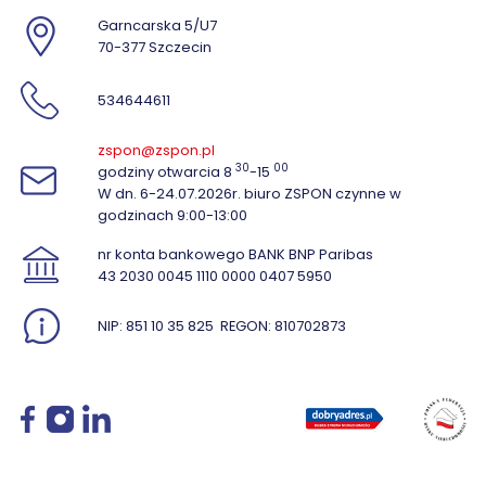
Garncarska 5/U7
70-377 Szczecin
534644611
zspon@zspon.pl
30
00
godziny otwarcia 8
-15
W dn. 6-24.07.2026r. biuro ZSPON czynne w
godzinach 9:00-13:00
nr konta bankowego BANK BNP Paribas
43 2030 0045 1110 0000 0407 5950
NIP: 851 10 35 825
REGON: 810702873