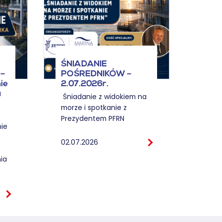
ŚNI
ŚNIADANIE
POŚ
–
POŚREDNIKÓW –
KOSZ
ie
2.07.2026r.
12.0
u
Śniadanie z widokiem na
morze i spotkanie z
12.06
Prezydentem PFRN
ie
02.07.2026
ia