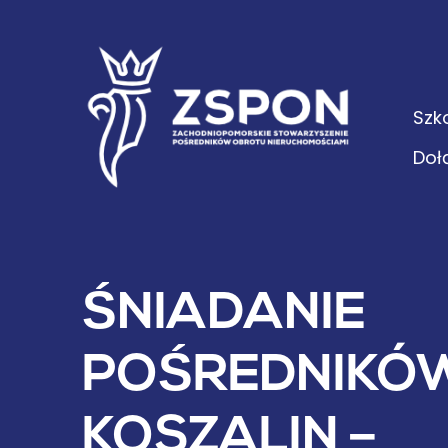
Szk
Doł
ŚNIADANIE
POŚREDNIKÓW
KOSZALIN –