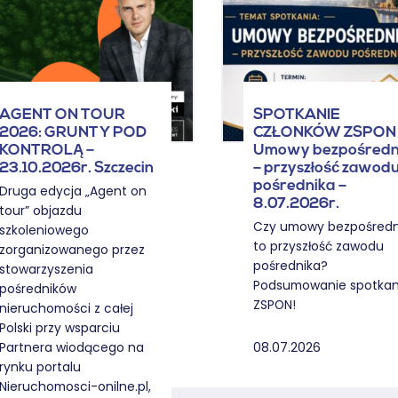
AGENT ON TOUR
SPOTKANIE
2026: GRUNTY POD
CZŁONKÓW ZSPON 
KONTROLĄ –
Umowy bezpośredn
23.10.2026r. Szczecin
– przyszłość zawod
pośrednika –
Druga edycja „Agent on
8.07.2026r.
tour” objazdu
Czy umowy bezpośredn
szkoleniowego
to przyszłość zawodu
zorganizowanego przez
pośrednika?
stowarzyszenia
Podsumowanie spotkan
pośredników
ZSPON!
nieruchomości z całej
Polski przy wsparciu
08.07.2026
Partnera wiodącego na
rynku portalu
Nieruchomosci-onilne.pl,