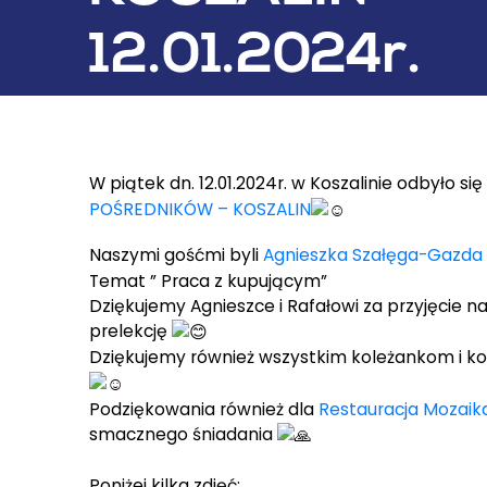
12.01.2024r.
W piątek dn. 12.01.2024r. w Koszalinie odbyło si
POŚREDNIKÓW – KOSZALIN
Naszymi gośćmi byli
Agnieszka Szałęga-Gazd
Temat ” Praca z kupującym”
Dziękujemy Agnieszce i Rafałowi za przyjęcie n
prelekcję
Dziękujemy również wszystkim koleżankom i ko
Podziękowania również dla
Restauracja Mozaika
smacznego śniadania
Poniżej kilka zdjęć: