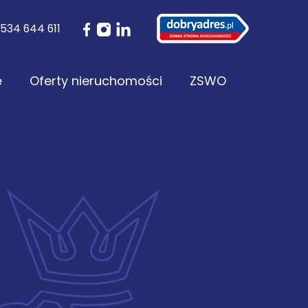
534 644 611
ę
Oferty nieruchomości
ZSWO