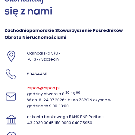
się z nami
Zachodniopomorskie Stowarzyszenie Pośredników
Obrotu Nieruchomościami
Garncarska 5/U7
70-377 Szczecin
534644611
zspon@zspon.pl
30
00
godziny otwarcia 8
-15
W dn. 6-24.07.2026r. biuro ZSPON czynne w
godzinach 9:00-13:00
nr konta bankowego BANK BNP Paribas
43 2030 0045 1110 0000 0407 5950