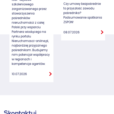
Czy umowy bezpośrednie
szkoleniowego
to przyszłość zawodu
zorganizowanego przez
pośrednika?
stowarzyszenia
Podsumowanie spotkania
pośredników
ZSPON!
nieruchomości z całej
Polski przy wsparciu
Partnera wiodącego na
08.07.2026
rynku portalu
Nieruchomosci-onilne.pl,
najbardziej przyjaznego
pośrednikom. Budujemy
nim potencjał współpracy
w regionach i
kompetencje agentów.
10.07.2026
Skontaktuj