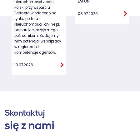
ZSPON!
nieruchomości z całej
Polski przy wsparciu
Partnera wiodącego na
08.07.2026
rynku portalu
Nieruchomosci-onilne.pl,
najbardziej przyjaznego
pośrednikom. Budujemy
nim potencjał współpracy
w regionach i
kompetencje agentów.
10.07.2026
Skontaktuj
się z nami