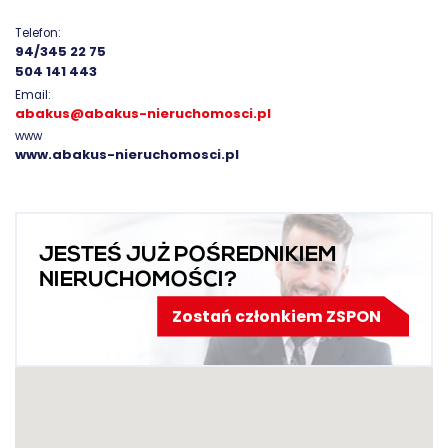
Telefon:
94/345 22 75
504 141 443
Email:
abakus@abakus-nieruchomosci.pl
www
www.abakus-nieruchomosci.pl
JESTEŚ JUŻ POŚREDNIKIEM
NIERUCHOMOŚCI?
Zostań członkiem ZSPON