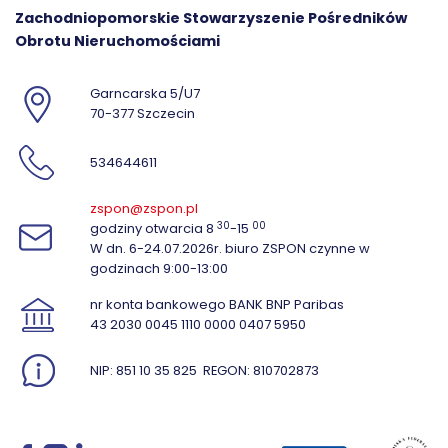
Zachodniopomorskie Stowarzyszenie Pośredników
Obrotu Nieruchomościami
Garncarska 5/U7
70-377 Szczecin
534644611
zspon@zspon.pl
30
00
godziny otwarcia 8
-15
W dn. 6-24.07.2026r. biuro ZSPON czynne w
godzinach 9:00-13:00
nr konta bankowego BANK BNP Paribas
43 2030 0045 1110 0000 0407 5950
NIP: 851 10 35 825
REGON: 810702873