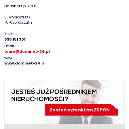
Dominet Sp. z o.o.
ul. Azaliowa 13 / 1
75-685 Koszalin
Telefon:
535 151 301
Email:
biuro@dominet-24.pl
www
www.dominet-24.pl
JESTEŚ JUŻ POŚREDNIKIEM
NIERUCHOMOŚCI?
Zostań członkiem ZSPON