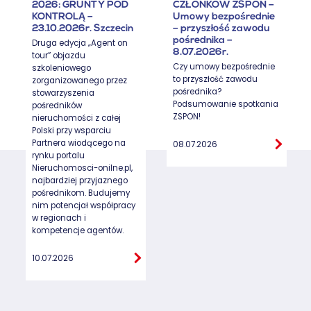
2026: GRUNTY POD
CZŁONKÓW ZSPON –
KONTROLĄ –
Umowy bezpośrednie
23.10.2026r. Szczecin
– przyszłość zawodu
pośrednika –
Druga edycja „Agent on
8.07.2026r.
tour” objazdu
Czy umowy bezpośrednie
szkoleniowego
to przyszłość zawodu
zorganizowanego przez
pośrednika?
stowarzyszenia
Podsumowanie spotkania
pośredników
ZSPON!
nieruchomości z całej
Polski przy wsparciu
Partnera wiodącego na
08.07.2026
rynku portalu
Nieruchomosci-onilne.pl,
najbardziej przyjaznego
pośrednikom. Budujemy
nim potencjał współpracy
w regionach i
kompetencje agentów.
10.07.2026