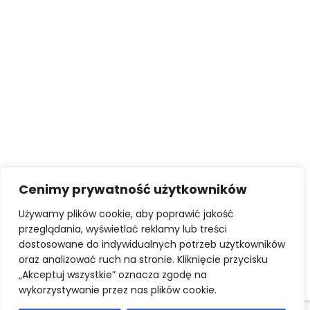
Cenimy prywatność użytkowników
Używamy plików cookie, aby poprawić jakość
przeglądania, wyświetlać reklamy lub treści
STATUT
KODEKS ETYKI ZAWODOWEJ
dostosowane do indywidualnych potrzeb użytkowników
UBEZPIECZNIE OC POSREDNIKÓW I ZARZADCÓW
oraz analizować ruch na stronie. Kliknięcie przycisku
AKTY PRAWNE
„Akceptuj wszystkie” oznacza zgodę na
POLITYKA PRYWATNOŚCI
wykorzystywanie przez nas plików cookie.
© 2026 ZSPON. Wszelkie prawa zastrzeżone.