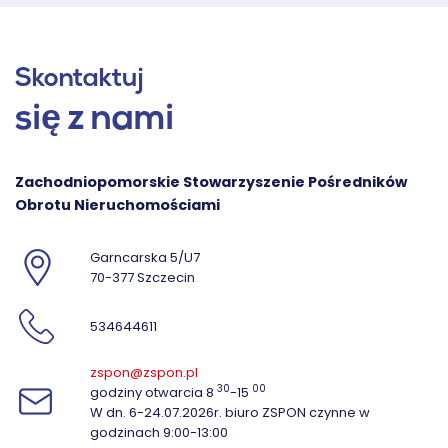
Skontaktuj
się z nami
Zachodniopomorskie Stowarzyszenie Pośredników
Obrotu Nieruchomościami
Garncarska 5/U7
70-377 Szczecin
534644611
zspon@zspon.pl
30
00
godziny otwarcia 8
-15
W dn. 6-24.07.2026r. biuro ZSPON czynne w
godzinach 9:00-13:00