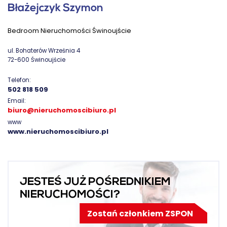
Błażejczyk Szymon
Bedroom Nieruchomości Świnoujście
ul. Bohaterów Września 4
72-600 Świnoujście
Telefon:
502 818 509
Email:
biuro@nieruchomoscibiuro.pl
www
www.nieruchomoscibiuro.pl
JESTEŚ JUŻ POŚREDNIKIEM
NIERUCHOMOŚCI?
Zostań członkiem ZSPON