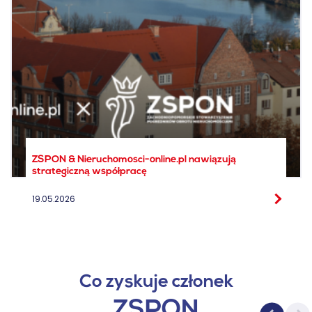
ZSPON & Nieruchomosci-online.pl nawiązują
strategiczną współpracę
19.05.2026
Co zyskuje członek
ZSPON