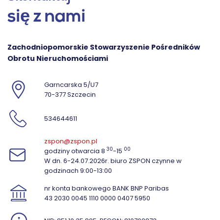
się z nami
Zachodniopomorskie Stowarzyszenie Pośredników
Obrotu Nieruchomościami
Garncarska 5/U7
70-377 Szczecin
534644611
zspon@zspon.pl
30
00
godziny otwarcia 8
-15
W dn. 6-24.07.2026r. biuro ZSPON czynne w
godzinach 9:00-13:00
nr konta bankowego BANK BNP Paribas
43 2030 0045 1110 0000 0407 5950