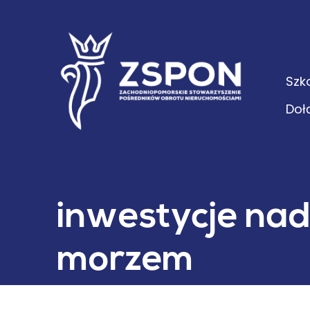
Szk
Doł
inwestycje na
morzem