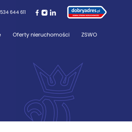
534 644 611
ę
Oferty nieruchomości
ZSWO