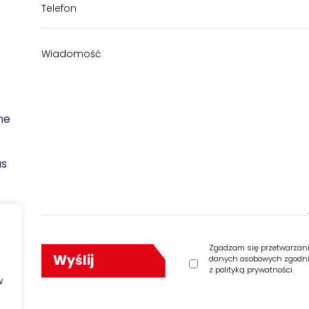
ne
as
Zgadzam się przetwarzan
danych osobowych zgodn
z polityką prywatności.
w