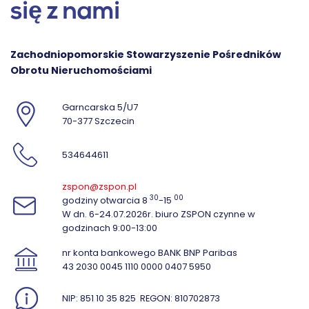
się z nami
Zachodniopomorskie Stowarzyszenie Pośredników
Obrotu Nieruchomościami
Garncarska 5/U7
70-377 Szczecin
534644611
zspon@zspon.pl
30
00
godziny otwarcia 8
-15
W dn. 6-24.07.2026r. biuro ZSPON czynne w
godzinach 9:00-13:00
nr konta bankowego BANK BNP Paribas
43 2030 0045 1110 0000 0407 5950
NIP: 851 10 35 825
REGON: 810702873