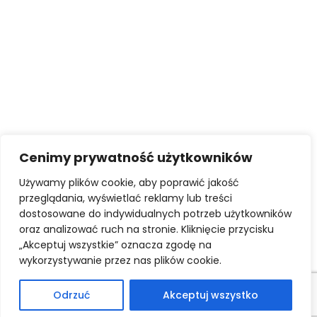
Cenimy prywatność użytkowników
Używamy plików cookie, aby poprawić jakość
przeglądania, wyświetlać reklamy lub treści
STATUT
KODEKS ETYKI ZAWODOWEJ
dostosowane do indywidualnych potrzeb użytkowników
UBEZPIECZNIE OC POSREDNIKÓW I ZARZADCÓW
oraz analizować ruch na stronie. Kliknięcie przycisku
AKTY PRAWNE
„Akceptuj wszystkie” oznacza zgodę na
POLITYKA PRYWATNOŚCI
wykorzystywanie przez nas plików cookie.
© 2026 ZSPON. Wszelkie prawa zastrzeżone.
Odrzuć
Akceptuj wszystko
Projekt i wykonanie:
Virtual People