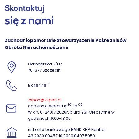
Skontaktuj
się z nami
Zachodniopomorskie Stowarzyszenie Pośredników
Obrotu Nieruchomościami
Garncarska 5/U7
70-377 Szczecin
534644611
zspon@zspon.pl
30
00
godziny otwarcia 8
-15
W dn. 6-24.07.2026r. biuro ZSPON czynne w
godzinach 9:00-13:00
nr konta bankowego BANK BNP Paribas
43 2030 0045 1110 0000 0407 5950