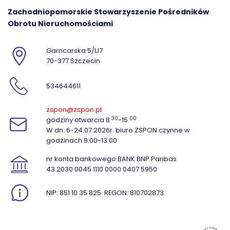
Zachodniopomorskie Stowarzyszenie Pośredników
Obrotu Nieruchomościami
Garncarska 5/U7
70-377 Szczecin
534644611
zspon@zspon.pl
30
00
godziny otwarcia 8
-15
W dn. 6-24.07.2026r. biuro ZSPON czynne w
godzinach 9:00-13:00
nr konta bankowego BANK BNP Paribas
43 2030 0045 1110 0000 0407 5950
NIP: 851 10 35 825
REGON: 810702873