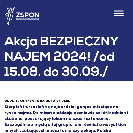
Akcja BEZPIECZNY
NAJEM 2024! /od
15.08. do 30.09./
PRZEDE WSZYSTKIM BEZPIECZNIE
Sierpień i wrzesień to najbardziej gorące miesiące na
rynku najmu. Do miast zjeżdżają uczniowie szkół średnich i
studenci poszukujący lokum na czas kształcenia.
Szczególnie z myślą o tej grupie, ale również o wszystkich
innych szukających mieszkania czy pokoju, Polska