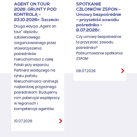
AGENT ON TOUR
SPOTKANIE
2026: GRUNTY POD
CZŁONKÓW ZSPON –
KONTROLĄ –
Umowy bezpośrednie
23.10.2026r. Szczecin
– przyszłość zawodu
pośrednika –
Druga edycja „Agent on
8.07.2026r.
tour” objazdu
Czy umowy bezpośrednie
szkoleniowego
to przyszłość zawodu
zorganizowanego przez
pośrednika?
stowarzyszenia
Podsumowanie spotkania
pośredników
ZSPON!
nieruchomości z całej
Polski przy wsparciu
Partnera wiodącego na
08.07.2026
rynku portalu
Nieruchomosci-onilne.pl,
najbardziej przyjaznego
pośrednikom. Budujemy
nim potencjał współpracy
w regionach i
kompetencje agentów.
10.07.2026