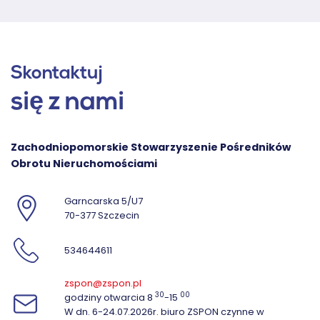
Skontaktuj
się z nami
Zachodniopomorskie Stowarzyszenie Pośredników
Obrotu Nieruchomościami
Garncarska 5/U7
70-377 Szczecin
534644611
zspon@zspon.pl
30
00
godziny otwarcia 8
-15
W dn. 6-24.07.2026r. biuro ZSPON czynne w