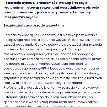
Federacja Rynku Nieruchomości we współpracy z
regionalnymi stowarzyszeniami pośredników w obrocie
nieruchomościami, jak co roku prowadzi kampanię
„bezpieczny najem”.
Bezpieczeństwo przede wszystkim
Pośrednicy wiedzą, jak kłopotliwe jest nie tylko poszukiwanie
najlepszego miejsca, ale przede wszystkim doprowadzenie do
szczęśliwego finału. Co roku pojawiają się oszuści, którzy żerują
na niewiedzy i naiwności wynajmujących. Dlatego
doświadczeni specjaliści rynku nieruchomości pomagają
poszukującym znaleźć mieszkanie i bezpiecznie przejść przez
niezbędne procedury. Pomoc rzetelnego pośrednika,
posiadającego licencję PFRN, będącą gwarancją wymaganej
wiedzy oraz doświadczenia, jest często niezbędna w sytuacji,
gdy ludzie przyjeżdżają do nowego miasta i nie znają lokalnych
realiów oraz nie mają odpowiedniego rozeznania.
Profesjonaliści doradzają klientom w zakresie kompleksowej
obsługi transakcji: od znalezienia odpowiedniego lokum, przez
ustalenie tytułu prawnego do lokalu, warunków najmu, po
sporządzenie inwentaryzacji mieszkania oraz umowy najmu,
dostosowanej do indywidualnej sytuacji najemcy.