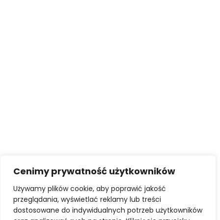
Cenimy prywatność użytkowników
STATUT
KODEKS ETYKI ZAWODOWEJ
Używamy plików cookie, aby poprawić jakość
UBEZPIECZNIE OC POSREDNIKÓW I ZARZADCÓW
przeglądania, wyświetlać reklamy lub treści
AKTY PRAWNE
dostosowane do indywidualnych potrzeb użytkowników
POLITYKA PRYWATNOŚCI