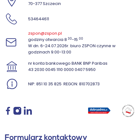
70-377 Szczecin
534644611
zspon@zspon.pl
30
00
godziny otwarcia 8
-15
W dn. 6-24.07.2026r. biuro ZSPON czynne w
godzinach 9:00-13:00
nr konta bankowego BANK BNP Paribas
43 2030 0045 1110 0000 0407 5950
NIP: 851 10 35 825
REGON: 810702873
Formularz kontaktowy