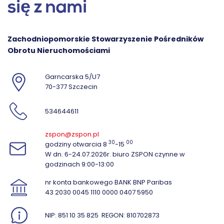
się z nami
Zachodniopomorskie Stowarzyszenie Pośredników
Obrotu Nieruchomościami
Garncarska 5/U7
70-377 Szczecin
534644611
zspon@zspon.pl
30
00
godziny otwarcia 8
-15
W dn. 6-24.07.2026r. biuro ZSPON czynne w
godzinach 9:00-13:00
nr konta bankowego BANK BNP Paribas
43 2030 0045 1110 0000 0407 5950
NIP: 851 10 35 825
REGON: 810702873