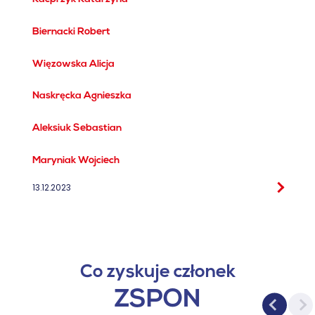
22.01.2025
Biernacki Robert
05.12.2024
Więzowska Alicja
26.09.2024
Naskręcka Agnieszka
02.04.2024
Aleksiuk Sebastian
01.03.2024
Maryniak Wojciech
13.12.2023
Co zyskuje członek
ZSPON