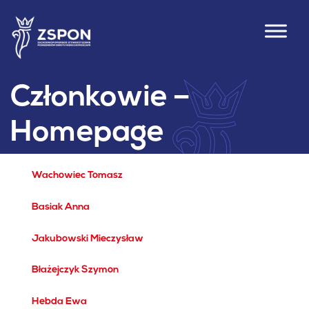
Członkowie –
Homepage
Wachowiec Tomasz
12.06.2026
Basiak Anna
05.05.2026
Jakubowski Mieczysław
22.04.2026
Błażejczyk Szymon
05.02.2026
Hebda Ewa