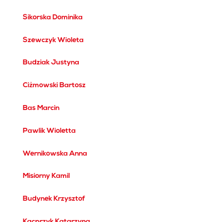
22.01.2026
Sikorska Dominika
20.01.2026
Szewczyk Wioleta
20.01.2026
Budziak Justyna
10.09.2025
Ciżmowski Bartosz
07.08.2025
Bas Marcin
16.05.2025
Pawlik Wioletta
09.04.2025
Wernikowska Anna
02.04.2025
Misiorny Kamil
31.01.2025
Budynek Krzysztof
24.01.2025
Kacprzyk Katarzyna